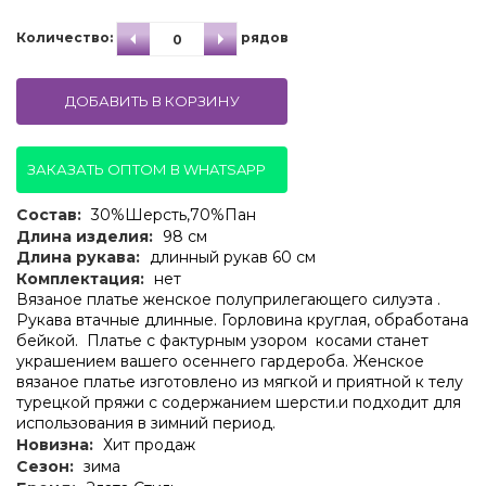
Количество:
рядов
ДОБАВИТЬ В КОРЗИНУ
ЗАКАЗАТЬ ОПТОМ В WHATSAPP
Состав:
30%Шерсть,70%Пан
Длина изделия:
98 см
Длина рукава:
длинный рукав 60 см
Комплектация:
нет
Вязаное платье женское полуприлегающего силуэта .
Рукава втачные длинные. Горловина круглая, обработана
бейкой. Платье с фактурным узором косами станет
украшением вашего осеннего гардероба. Женское
вязаное платье изготовлено из мягкой и приятной к телу
турецкой пряжи с содержанием шерсти.и подходит для
использования в зимний период.
Новизна:
Хит продаж
Сезон:
зима