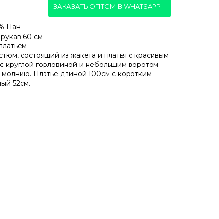
ЗАКАЗАТЬ ОПТОМ В WHATSAPP
% Пан
рукав 60 см
 платьем
тюм, состоящий из жакета и платья с красивым
 с круглой горловиной и небольшим воротом-
а молнию. Платье длиной 100см с коротким
ый 52см.
а