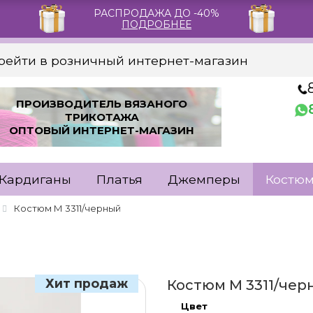
РАСПРОДАЖА ДО -40%
ПОДРОБНЕЕ
рейти в розничный интернет-магазин
ПРОИЗВОДИТЕЛЬ ВЯЗАНОГО
ТРИКОТАЖА
ОПТОВЫЙ ИНТЕРНЕТ-МАГАЗИН
Кардиганы
Платья
Джемперы
Костю
Костюм М 3311/черный
Хит продаж
Костюм М 3311/че
Цвет