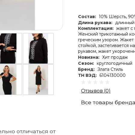
Состав:
10% Шерсть, 90
Длина рукава:
длинный 
Комплектация:
жакет с
Женский трикотажный кос
греческим узором. Жакет
стойкой, застегивается н
рукавом, жакет укороченн
Новизна:
Хит продаж
Сезон:
круглогодичный
Бренд:
Злата Стиль
ТН ВЭД:
6104130000
Отзывов (0)
Все товары бренд
льно отличаться от