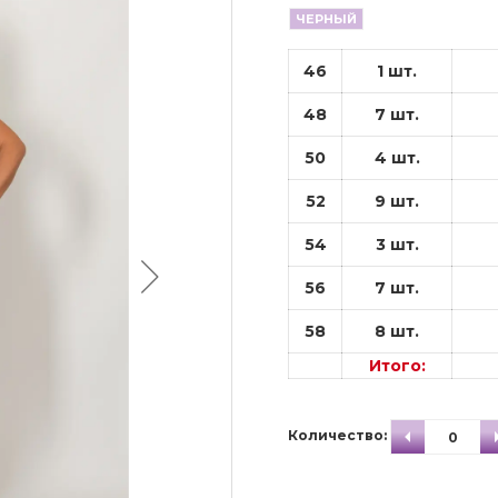
ЧЕРНЫЙ
46
1 шт.
48
7 шт.
50
4 шт.
52
9 шт.
54
3 шт.
56
7 шт.
58
8 шт.
Итого:
Количество: