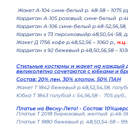
Жакет А-104 сине-белый р. 48-58 – 1075 р
Кардиган А-105 розовый, сине-белый р.48-5
Кардиган А-106 сине-белый р.48-52,56,58, 
Кардиган з 73 персиковыйр.48,50,54-58, дж
Жакет Д 1756 кофе р.48,52,56 – 1060 р.,
н.ц.
Кардиган з 92 бежевый р.48,50,56,58 – 103
Стильные костюмы и жакет на каждый д
великолепно сочетаются с юбками и бр
Состав: 20% лен, 30% хлопок, 50% ПАН
Жакет Т 1842 бежевый р.48,52,54,58, голубо
Юбка Т 1843 голубой с 54,56,58 - 705 руб.,
Платье на Весну-Лето! - Состав: 10%шер
Платье Т 2018 бирюзовый, желтый р.46-56 
Платье Т 1880 бежевый р. 48,50,54-58 – 995