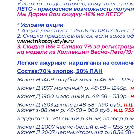
У кого-то его достаточно, кому-то его не 
ЛЕТО - прекрасная возможность получ
Мы Дарим Вам скидку -16% на ЛЕТО*
*
Условия акции
1. Акция действует с 25.06 по 08.07 2019 г.
2. Скидка предоставляется, если заказ 
www.trikotaj-style.ru
3.
Скидка 16% =
Скидка 7% за регистрац
на модели из Коллекции Весна-Лето/19:
Легкие ажурные кардиганы на солнечн
Состав:70% хлопок, 30% ПАН
Жакет Н 1409 голубой микс р.46-56 - 1215 
Жакет Д 1877 молочный р. 48-58 – 1245р.,
н
Жакет Д 1900 молочный р. 48-58 – 1130р.,
н
Жакет Д 1603 джинс р.48-58- 1190 руб.,
н.ц
Жакет з-88 лен р. 48-58 – 900 руб.,
н.ц. 755
Кардиган з - 80 синий р.48-58, клевер р.58
Жакет Д 2007 черно-белый р.48 – 1255 руб
Жакет Д 2007 черный/горчица р.48,56,58 –