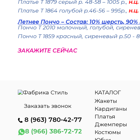
Платье Т 1879 серый р. 48-58 – 1005 р.,
н.ц.
Платье Т 1864 голубой р.46-56 – 995р.,
н.ц.
Летнее Пончо – Состав: 10% шерсть, 90
Пончо Т 2010 молочный, голубой, сиреневы
Пончо Т 1859 красный, сиреневый р.50 - 8
ЗАКАЖИТЕ СЕЙЧАС
КАТАЛОГ
Жакеты
Заказать звонок
Кардиганы
Платья
8
(963) 780-42-77
Джемперы
8 (966) 386-72-72
Костюмы
Юбки