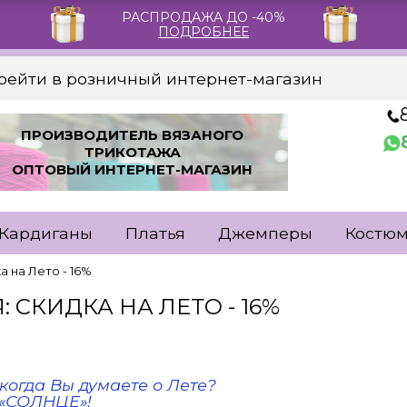
РАСПРОДАЖА ДО -40%
ПОДРОБНЕЕ
рейти в розничный интернет-магазин
ПРОИЗВОДИТЕЛЬ ВЯЗАНОГО
ТРИКОТАЖА
ОПТОВЫЙ ИНТЕРНЕТ-МАГАЗИН
Кардиганы
Платья
Джемперы
Костю
ка на Лето - 16%
ИЯ: СКИДКА НА ЛЕТО - 16%
 когда Вы думаете о Лете?
м «СОЛНЦЕ»!