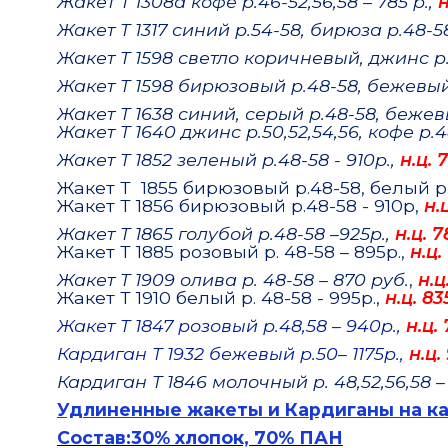
Жакет Т 1308а кофе р.46-52,56,58 – 785 р.,
н
Жакет Т 1317 синий р.54-58, бирюза р.48-5
Жакет Т 1598 светло коричневый, джинс р.
Жакет Т 1598 бирюзовый р.48-58, бежевый 
Жакет Т 1638 синий, серый р.48-58, бежевы
Жакет Т 1640 джинс р.50,52,54,56, кофе р.4
Жакет Т 1852 зеленый р.48-58 - 910р.,
н.ц. 
Жакет Т 1855 бирюзовый р.48-58, белый р.
Жакет Т 1856 бирюзовый р.48-58 - 910р,
н.
Жакет Т 1865 голубой р.48-58 –925р.,
н.ц. 7
Жакет Т 1885 розовый р. 48-58 – 895р.,
н.ц.
Жакет Т 1909 олива р. 48-58 – 870 руб.
,
н.ц
Жакет Т 1910 белый р. 48-58 - 995р.,
н.ц. 83
Жакет Т 1847 розовый р.48,58 – 940р.,
н.ц.
Кардиган Т 1932 бежевый р.50– 1175р.,
н.ц.
Кардиган Т 1846 молочный р. 48,52,56,58 –
Удлиненные жакеты и Кардиганы на к
Состав:30% хлопок, 70% ПАН