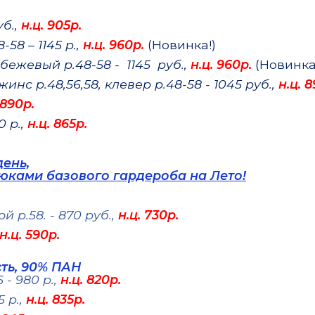
уб.,
н.ц. 905р.
8 – 1145 р.,
н.ц. 960р.
(Новинка!)
бежевый р.48-58 - 1145 руб.,
н.ц. 960р.
(Новинка
инс р.48,56,58, клевер р.48-58 - 1045 руб.,
н.ц. 
 890р.
0 р.,
н.ц. 865р.
ень,
юками базового гардероба на Лето!
й р.58. - 870 руб.,
н.ц. 730р.
н.ц. 590р.
сть, 90% ПАН
- 980 р.,
н.ц. 820р.
 р.,
н.ц. 835р.