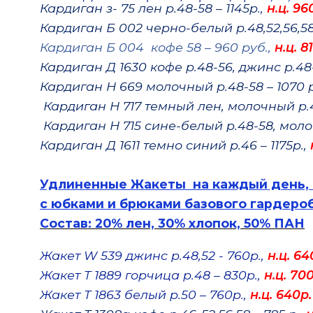
Кардиган з- 75 лен р.48-58 – 1145р.,
н.ц. 96
Кардиган Б 002 черно-белый р.48,52,56,58
Кардиган Б 004 кофе 58 – 960 руб.,
н.ц. 8
Кардиган Д 1630 кофе р.48-56, джинс р.48-5
Кардиган Н 669 молочный р.48-58 – 1070 р
Кардиган Н 717 темный лен, молочный р.4
Кардиган Н 715 сине-белый р.48-58, молоч
Кардиган Д 1611 темно синий р.46 – 1175р.,
Удлиненные Жакеты на каждый день,
с юбками и брюками базового гардероб
Состав: 20% лен, 30% хлопок, 50% ПАН
Жакет W 539 джинс р.48,52 - 760р.,
н.ц. 64
Жакет Т 1889 горчица р.48 – 830р.,
н.ц. 70
Жакет Т 1863 белый р.50 – 760р.,
н.ц. 640р.