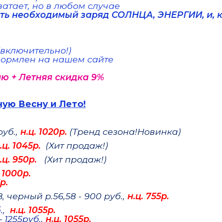
хватает, но в любом случае
ить
необходимый заряд СОЛНЦА, ЭНЕРГИИ, и,
 (включительно!)
оформлен на нашем сайте
ию +
Летняя скидка 9%
ую Весну и Лето!
руб.,
н.ц. 1020р.
(Тренд сезона!Новинка)
.ц. 1045р.
(Хит продаж!)
.ц. 950р.
(Хит продаж!)
. 1000р.
р.
, черный р.56,58 - 900 руб.,
н.ц. 755р.
.,
н.ц. 1055р.
 1255руб.,
н.ц. 1055р.